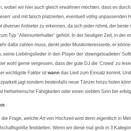
en, wobei wir hier auch gleich erwähnen möchten, dass es durc
esen' und mit falsch platzierten, eventuell völlig unpassenden
 diverser Anbieter zu erkennen, da sich jeder rühmt, der beste 
zum Typ "Alleinunterhalter" gehört. In der heutigen Zeit, in der 
r dafür zahlen muss, denkt jeder Musikinteressierte, er könn
, seine Lieblingslieder in den Player der 'downgeloadeten' Soft
hier wohl gerne vergessen, dass der gute DJ die 'Crowd' zu lese
r wichtigste Faktor ist
wann
das Lied zum Einsatz kommt. Und 
parkett jagt sondern bestenfalls neue Tänzer hinzu holen könnt
t hellseherische Fähigkeiten oder einen siebten Sinn bei erfol
en
l die Frage,
welche Art
von Hochzeit wird denn eigentlich in Mel
chaftsgröße feststellen. Wenn wir diese mal grob in 3 Kategorie