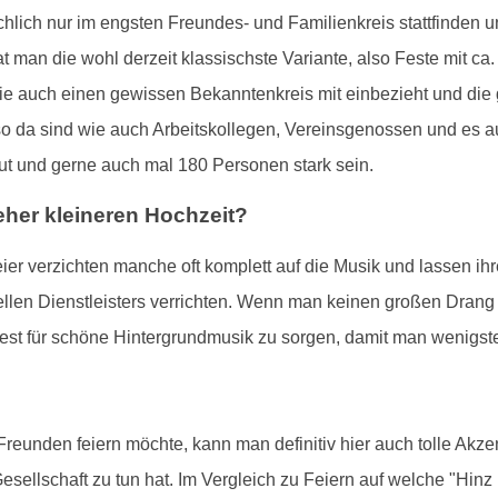
hlich nur im engsten Freundes- und Familienkreis stattfinden un
at man die wohl derzeit klassischste Variante, also Feste mit c
 auch einen gewissen Bekanntenkreis mit einbezieht und die g
da sind wie auch Arbeitskollegen, Vereinsgenossen und es auc
ut und gerne auch mal 180 Personen stark sein.
eher kleineren Hochzeit?
Feier verzichten manche oft komplett auf die Musik und lassen
nellen Dienstleisters verrichten. Wenn man keinen großen Drang
est für schöne Hintergrundmusik zu sorgen, damit man wenigst
eunden feiern möchte, kann man definitiv hier auch tolle Akzen
ellschaft zu tun hat. Im Vergleich zu Feiern auf welche "Hi