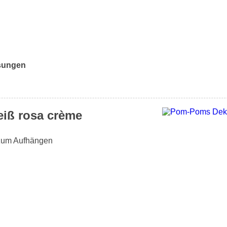
lsungen
iß rosa crème
 zum Aufhängen